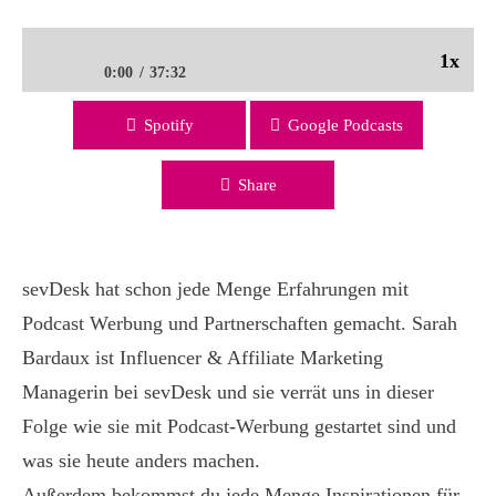
1x
0:00
37:32
Spotify
Google Podcasts
Wie vermarktet man Buchhaltung? – mit Sarah Bardaux,
sevDesk | PMC 86
Share
sevDesk hat schon jede Menge Erfahrungen mit
Podcast Werbung und Partnerschaften gemacht. Sarah
Bardaux ist Influencer & Affiliate Marketing
Managerin bei sevDesk und sie verrät uns in dieser
Folge wie sie mit Podcast-Werbung gestartet sind und
was sie heute anders machen.
Außerdem bekommst du jede Menge Inspirationen für