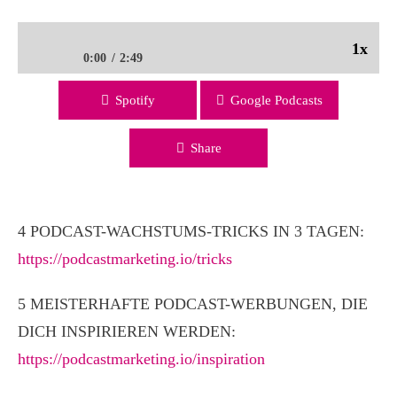
1x
0:00
2:49
Spotify
Google Podcasts
So klappt’s auch mit dem guten Sound | 13. TÜRCHEN
ADVENTSKALENDER
Share
4 PODCAST-WACHSTUMS-TRICKS IN 3 TAGEN:
https://podcastmarketing.io/tricks
5 MEISTERHAFTE PODCAST-WERBUNGEN, DIE
DICH INSPIRIEREN WERDEN:
https://podcastmarketing.io/inspiration