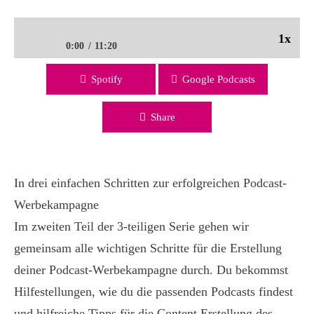
1x
0:00
11:20
Spotify
Google Podcasts
Podcast Werbung schalten, die im Kopf bleibt: Schritt 2/3 –
Where the magic happens… | PMC 108
Share
In drei einfachen Schritten zur erfolgreichen Podcast-
Werbekampagne
Im zweiten Teil der 3-teiligen Serie gehen wir
gemeinsam alle wichtigen Schritte für die Erstellung
deiner Podcast-Werbekampagne durch. Du bekommst
Hilfestellungen, wie du die passenden Podcasts findest
und hilfreiche Tipps für die Content Erstellung des