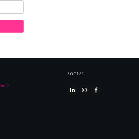
T
SOCIAL
ein 🤍