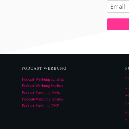
PODCAST WERBUNG
F
Po
Podcast Werbung schalten
Podcast Werbung buchen
5 
Podcast-Werbung Preise
Me
Podcast-Werbung Kosten
Po
Podcast-Werbung TKP
Po
Po