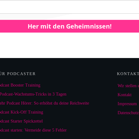
Her mit den Geheimnissen!
ÜR PODCASTER
KONTAK
dcast Booster Training
Wir stellen 
Podcast-Wachstums-Tricks in 3 Tagen
Kontakt
hr Podcast Hörer: So erhöhst du deine Reichweite
Impressum
dcast Kick-Off Training
Datenschutz
dcast Starter Spickzettel
dcast starten: Vermeide diese 5 Fehler