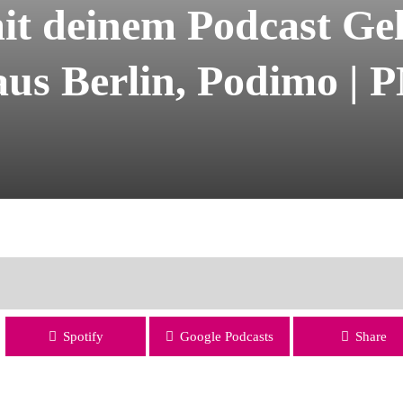
 deinem Podcast Gel
aus Berlin, Podimo |
ienen – mit Nicolaus Berlin, Podimo | PMC16
Spotify
Google Podcasts
Share