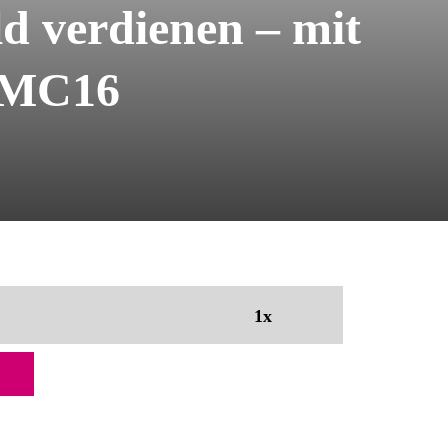
d verdienen – mit
 PMC16
1x