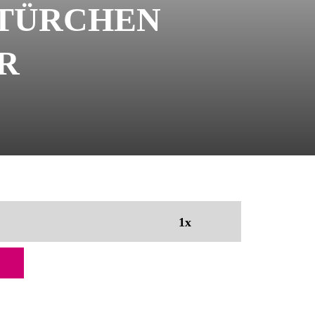
 7. TÜRCHEN
R
1x