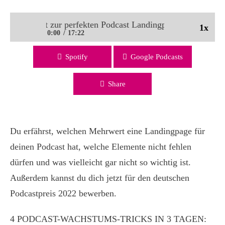
n Blueprint zur perfekten Podcast Landingpage | PMC 142
1x
0:00
17:22
Spotify
Google Podcasts
Dein Blueprint zur perfekten Podcast Landingpage | PMC
142
Share
Du erfährst, welchen Mehrwert eine Landingpage für
deinen Podcast hat, welche Elemente nicht fehlen
dürfen und was vielleicht gar nicht so wichtig ist.
Außerdem kannst du dich jetzt für den deutschen
Podcastpreis 2022 bewerben.
4 PODCAST-WACHSTUMS-TRICKS IN 3 TAGEN: