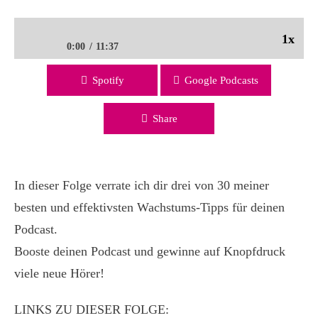
1x
0:00
11:37
Spotify
Google Podcasts
3 von 30 wirkungsvollen Methoden für mehr Podcast-
Hörer | PMC34
Share
In dieser Folge verrate ich dir drei von 30 meiner
besten und effektivsten Wachstums-Tipps für deinen
Podcast.
Booste deinen Podcast und gewinne auf Knopfdruck
viele neue Hörer!
LINKS ZU DIESER FOLGE: