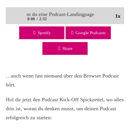
n 24: Warum du eine Podcast-Landingpage brauchst | PMC66
1x
0:00
2:32
Spotify
Google Podcasts
22 von 24: Warum du eine Podcast-Landingpage brauchst |
PMC66
Share
…auch wenn fast niemand über den Browser Podcast
hört.
Hol dir jetzt den Podcast Kick-Off Spickzettel, wo alles
drin ist, woran du denken musst, um deinen Podcast
erfolgreich zu starten: