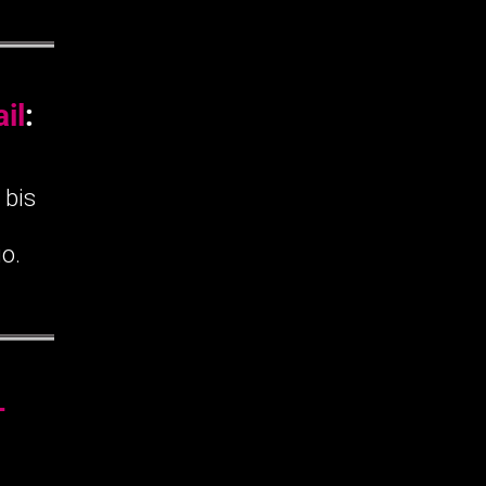
il
:
 bis
o.
-